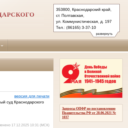
353800, Краснодарский край,
ДАРСКОГО
ст. Полтавская,
ул. Коммунистическая, д. 197
Тел.: (86165) 3-37-10
krasnoarmeisk.krd@sudrf.ru
развернуть
версия для печати
ый суд Краснодарского
Запросы ОПФР по постановлению
Правительства РФ от 28.06.2021 №
1037
менено 17.12.2025 10:31 (МСК)