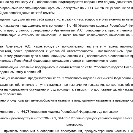
ленное
Арыченкову А.С.
, обоснованно, подтверждается собранными по делу доказател
о правильно квалифицированы органами следствия по ч.1 ст.328 УК РФ уклонение от 
й для освобождения от этой службы.
едания подсудимый вел себя адекватно, в связи с чем, вопрос о его вменяемости не в
у наказания подсудимого, суд согласно ч.3 ст.60 Уголовного кодекса Российской Ф
ости преступления, совершенного
Арыченковым А.С.
, относящего к преступлениям
смягчающие и отягчающие наказание, а также влияние назначенного наказания на 
тва
Арыченков А.С.
характеризуется положительно, на учете у врача наркол
остоит, ранее привлекался к уголовной ответственности – постановлением Крас
.2019 года уголовное дело в отношении
Арыченкова А.С.
, обвиняемого в совершении п
ного кодекса Российской Федерации прекращено в связи с примирением сторон.
мягчающим наказание подсудимого, в соответствии со ст.61 Уголовного кодекса Росси
одеянном, явку с повинной.
ающих наказание, предусмотренных ст.63 Уголовного кодекса Российской Федерации, 
нных обстоятельств, учитываемых при назначении наказания, конкретных обстоя
ия на исправление осужденного, суд приходит к выводу, что достижение целей наказ
го от общества.
го, суд полагает целесообразным назначить подсудимому наказание в пределах са
нения ст.ст.64,73 Уголовного кодекса Российской Федерации суд не находит.
ного и руководствуясь ст.ст.307-309, 314-317 Уголовно-процессуального кодекса Рос
приговорил:
С.
признать виновным в совершении преступления, предусмотренного частью 1 ст