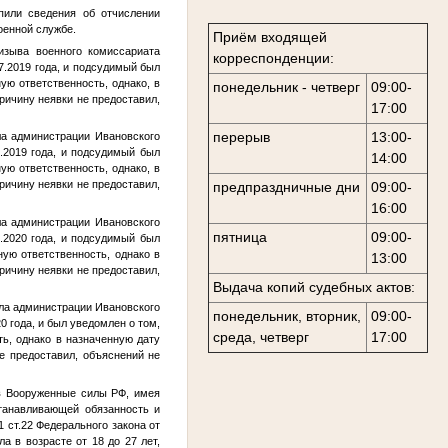
или сведения об отчислении
оенной службе.
Приём входящей
изыва военного комиссариата
корреспонденции:
7.2019 года, и подсудимый был
ую ответственность, однако, в
понедельник - четверг
09:00-
ичину неявки не предоставил,
17:00
перерыв
13:00-
а администрации Ивановского
.2019 года, и подсудимый был
14:00
ую ответственность, однако, в
ичину неявки не предоставил,
предпраздничные дни
09:00-
16:00
а администрации Ивановского
пятница
09:00-
.2020 года, и подсудимый был
ную ответственность, однако в
13:00
ичину неявки не предоставил,
Выдача копий судебных актов:
ла администрации Ивановского
понедельник, вторник,
09:00-
 года, и был уведомлен о том,
среда, четверг
17:00
ть, однако в назначенную дату
е предоставил, объяснений не
в Вооруженные силы РФ, имея
станавливающей обязанность и
 ст.22 Федерального закона от
а в возрасте от 18 до 27 лет,