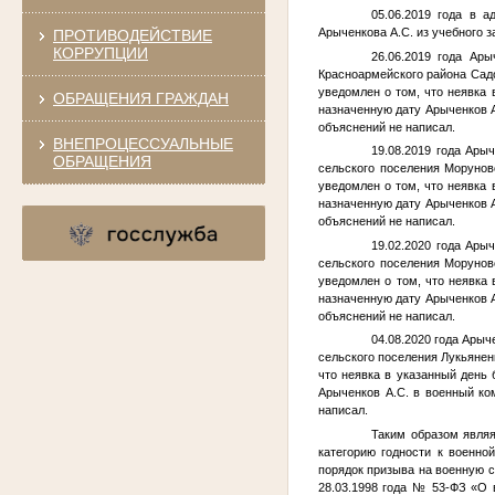
05.06.2019 года в 
Арыченкова А.С.
из учебного з
ПРОТИВОДЕЙСТВИЕ
КОРРУПЦИИ
26.06.2019 года
Ары
Красноармейского района Садо
уведомлен о том, что неявка 
ОБРАЩЕНИЯ ГРАЖДАН
назначенную дату
Арыченков А
объяснений не написал.
ВНЕПРОЦЕССУАЛЬНЫЕ
19.08.2019 года
Арыч
ОБРАЩЕНИЯ
сельского поселения Морунов
уведомлен о том, что неявка 
назначенную дату
Арыченков А
объяснений не написал.
19.02.2020 года
Арыч
сельского поселения Морунов
уведомлен о том, что неявка 
назначенную дату
Арыченков А
объяснений не написал.
04.08.2020 года
Арыче
сельского поселения Лукьянен
что неявка в указанный день 
Арыченков А.С.
в военный ком
написал.
Таким образом явля
категорию годности к военно
порядок призыва на военную с
28.03.1998 года № 53-ФЗ «О в