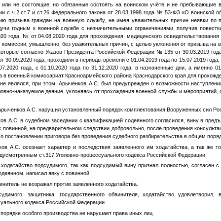
 или не состоящие, но обязанные состоять на воинском учёте и не пребывающие в
ии с ч.2 ст.7 и ст.26 Федерального закона от 28.03.1998 года № 53-ФЗ «О воинской о
ю призыва граждан на военную службу, не имея уважительных причин неявки по 
дучи годным к военной службе с незначительными ограничениями, получив повест
020 года,
№
от 04.08.2020 года для прохождения, медицинского освидетельствования
 комиссии, умышленно, без уважительных причин, с целью уклонения от призыва на
оторые согласно Указов Президента Российской Федерации № 135 от 30.03.2019 года
от 30.09.2020 года, проходили в периоды времени с 01.04.2019 года по 15.07.2019 года, 
.07.2020 года, с 01.10.2020 года по 31.12.2020 года, в назначенные дни, а именно 01.
года в военный комиссариат Красноармейского района Краснодарского края для прохожд
не являлся, при этом,
Арыченков А.С.
был предупрежден о возможности наступления
ловно-наказуемое деяние, уклоняясь от прохождения военной службы и мероприятий, с
Арыченков А.С.
нарушил установленный порядок комплектования Вооруженных сил Ро
ов А.С.
в судебном заседании с квалификацией содеянного согласился, вину в пред
с повинной, на предварительном следствии добровольно, после проведения консульта
 о постановлении приговора без проведения судебного разбирательства в общем поряд
ов А.С.
осознает характер и последствия заявленного им ходатайства, а так же то
дусмотренным ст.317 Уголовно-процессуального кодекса Российской Федерации.
ходатайство подсудимого, так как подсудимый вину признал полностью, согласен 
одеянном, написал явку с повинной.
нитель не возражал против заявленного ходатайства.
удимого, защитника, государственного обвинителя, ходатайство удовлетворил, 
суального кодекса Российской Федерации.
порядке особого производства не нарушает права иных лиц.