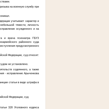
ьствами.
призыва на военную службу при
озникал.
едерации учитывает характер и
 небольшой тяжести, личность
исправление осужденного и на
ога и врача психиатра ГБУЗ
ноармейского районного суда
реступления предусмотренного
йской Федерации, суд относит:
судом не установлено.
тельств содеянного, а также
ания - исправление
Арыченкова
нкции статьи в виде штрафа в
сийской Федерации, суд
атьи 328 Уголовного кодекса