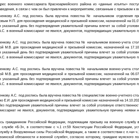
адрес военного комиссариата Красноармейского района из
<данные изъяты>
поступ
аведения, в связи с чем он был привлечен к мероприятиям, связанным с призывом к в
ченкову А.С.
под роспись была вручена повестка
№
начальником отделения пр
вым Н.П. для прохождения медицинской и призывной комиссии, назначенной на 01.0
в указанный день без подтверждения уважительной причины влечет за собой уголовн
.С.
в военный комиссариат не явился, документов, подтверждающих уважительную пр
енкову А.С.
под роспись была вручена повестка
№
начальником военно-учета стол
ой М.В. для прохождения медицинской и призывной комиссии, назначенной на 17.10
в указанный день без подтверждения уважительной причины влечет за собой уголовн
.С.
в военный комиссариат не явился, документов, подтверждающих уважительную пр
енкову А.С.
под роспись была вручена повестка
№
начальником военно-учета стол
ой М.В. для прохождения медицинской и призывной комиссии, назначенной на 06.07
в указанный день без подтверждения уважительной причины влечет за собой уголов
.С.
в военный комиссариат не явился, документов, подтверждающих уважительную пр
нкову А.С.
под роспись была вручена повестка
№
специалистом военно-учетного сто
ко Е.И. для прохождения медицинской и призывной комиссии назначенной на 14.10.2020
без подтверждения уважительной причины влечет за собой уголовную ответственнос
иссариат не явился, документов, подтверждающих уважительную причину неявки н
ясь гражданином Российской Федерации, подлежащим призыву на военную службу 
й службе «Б-3», в соответствии с ч.1 ст.59 Конституции Российской Федерации, у
лужбу в Вооруженные силы Российской Федерации, а также в соответствии с п.«а» ч.1
оинской обязанности и военной службе», согласно которому, граждане мужского пол