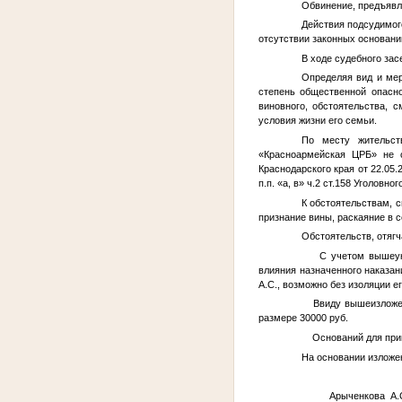
Обвинение, предъяв
Действия подсудимог
отсутствии законных основани
В ходе судебного зас
Определяя вид и мер
степень общественной опасн
виновного, обстоятельства, 
условия жизни его семьи.
По месту жительс
«Красноармейская ЦРБ» не с
Краснодарского края от 22.05
п.п. «а, в» ч.2 ст.158 Уголов
К обстоятельствам, с
признание вины, раскаяние в с
Обстоятельств, отягч
С учетом вышеуказа
влияния назначенного наказан
А.С.
, возможно без изоляции е
Ввиду вышеизложенно
размере 30000 руб.
Оснований для приме
На основании изложен
Арыченкова А.