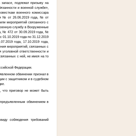
 запасе, подлежат призыву на
бязанности и военной службе»,
повесткам военного комиссара
ки
№
от 26.06.2019 года,
№
от
 или мероприятий связанного с
 военную службу в Вооруженные
, № 472 от 30.09.2019 года, №
с 01.10.2019 года по 31.12.2019
07.2019 года, 17.10.2019 года,
ения мероприятий, связанных с
 уголовной ответственности и
вязанных с ней, не имея на то
ссийской Федерации.
ъявленном обвинении признал в
ции с защитником и в судебном
ке.
, что приговор не может быть
с предъявленным обвинением в
ввиду соблюдения требований