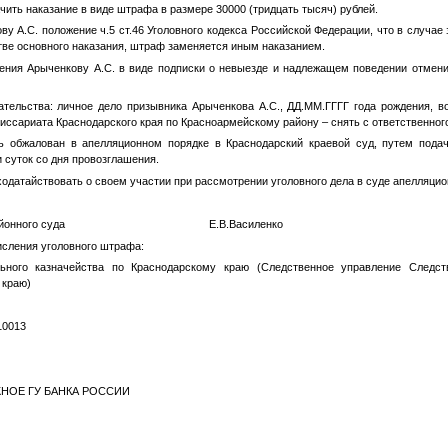
чить наказание в виде штрафа в размере 30000 (тридцать тысяч) рублей.
ву А.С.
положение ч.5 ст.46 Уголовного кодекса Российской Федерации, что в случае 
тве основного наказания, штраф заменяется иным наказанием.
ния
Арыченкову А.С.
в виде подписки о невыезде и надлежащем поведении отмени
ательства: личное дело призывника
Арыченкова А.С.
,
ДД.ММ.ГГГГ
года рождения, в
миссариата Краснодарского края по Красноармейскому району – снять с ответственног
ь обжалован в апелляционном порядке в Краснодарский краевой суд, путем пода
 суток со дня провозглашения.
одатайствовать о своем участии при рассмотрении уголовного дела в суде апелляцио
кого районного суда Е.В.Василенко
исления уголовного штрафа:
ьного казначейства по Краснодарскому краю (Следственное управление Следст
 краю)
10013
ЮЖНОЕ ГУ БАНКА РОССИИ