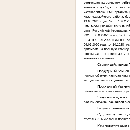
состоящие на воинском учёте
военную службу, в соответств
устанавливающими организаци
Красноармейского района, бу
19.08.2019 года,
№
от 19.02.2
ним, медицинской и призывной
силы Российской Федерации, к
232 от 30.03.2020 года, № 581 
года, с 01.04.2020 года по 15
06.07.2020 года, 14.10.2020 
призывом на военную службу 
осознавал, что совершает уго
законных оснований.
Своими действиями
Подсудимый
Арыченк
полном объеме, написал явку 
заседании заявил ходатайство
Подсудимый
Арыченк
обжалован по основаниям, пре
Защитник поддержал 
полном объеме, раскаялся в с
Государственный обви
Суд, выслушав подс
ст.ст.314-316 Уголовно-процес
Рассмотрение дела в 