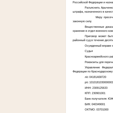
Российской Федерации и назна
Разъяснить
Арыченко
штрафа, назначенного в качес
Меру пресече
законную силу.
Вещественные доказ
хранение в отдел военного ко
Приговор может быт
районный суд в течение десяти
Осужденный вправе х
Судья
Красноармейс
Реквизиты для переч
Управление Федерал
Федерации по Краснодарскому
л/с 04181А58720
р/с 101018103000000
ИНН: 2309125633
КПП: 230901001
Банк получателя: 
БИК: 040349001
ОКТМО: 03701000