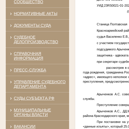
СООБЩЕСТВО
УИД 23RS0021-01-202
ПРИГО
НОРМАТИВНЫЕ АКТЫ
Станица По
ДОКУМЕНТЫ СУДА
Красноармейский рай
СУДЕБНОЕ
судья Василенко Е.В.
ДЕЛОПРОИЗВОДСТВО
с участием государс
подсудимого Арычен
СПРАВОЧНАЯ
защитника - адвоката
ИНФОРМАЦИЯ
при секретаре судебн
рассмотрев в откры
ПРЕСС-СЛУЖБА
года рождения, гражданина Р
<адрес>
, имеющего неполное 
УПРАВЛЕНИЕ СУДЕБНОГО
преступления, предусмотренног
ДЕПАРТАМЕНТА
Арыченков А.С.
сове
СУДЫ СУБЪЕКТА РФ
службы.
Преступление соверш
МУНИЦИПАЛЬНЫЕ
Арыченков А.С.
,
ДД.
ОРГАНЫ ВЛАСТИ
района Краснодарского края, 
При постановке на 
ВАКАНСИИ
<данные изъяты>
, который 25