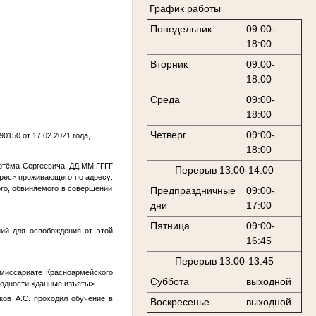
График работы
Понедельник
09:00-
18:00
Вторник
09:00-
18:00
Среда
09:00-
18:00
Четверг
09:00-
0150 от 17.02.2021 года,
18:00
ртёма Сергеевича,
ДД.ММ.ГГГГ
Перерыв 13:00-14:00
рес>
проживающего по адресу:
ого, обвиняемого в совершении
Предпраздничные
09:00-
дни
17:00
Пятница
09:00-
ий для освобождения от этой
16:45
Перерыв 13:00-13:45
омиссариате Красноармейского
Суббота
выходной
годности
<данные изъяты>
.
ков А.С.
проходил обучение в
Воскресенье
выходной