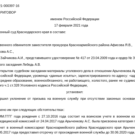
1-000397-16
ВОР
именем Российской Федерации
лтавская 17 февраля 2021 года
онный суд Краснодарского края в составе:
,
твенного обвинителя заместителя прокурора Красноармейского района Афисова Я.В.,
кова
А.С.
,
 Зайчикова А.И., представившего удостоверение № 417 от 23.04.2009 года и ордер № 39
ого заседания Лебедь А.В.
том судебном заседании материалы уголовного дела в отношении Арыченкова А
оссийской Федерации, уроженца
<данные изъяты>
, зарегистрированного по адресу:
<ад
среднее образование, военнообязанного, не работающего, холостого, ранее не судим
о ч.1 ст.328 Уголовного кодекса Российской Федерации,
установил:
ршил уклонение от призыва на военную службу при отсутствии законных основан
ено им при следующих обстоятельствах:
ММ.ГГГГ
года рождения с 27.10.2016 года состоит на воинском учете в военном к
медицинской комиссией от 24.04.2017 года
Арыченкову А.С.
была присвоена категория 
учет в военный комиссариат Красноармейского района Краснодарского края
Арычен
.05.2017 года предоставил отсрочку от прохождения военной службы до 30.06.2020 года.