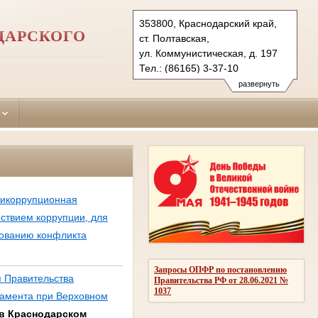
353800, Краснодарский край,
ДАРСКОГО
ст. Полтавская,
ул. Коммунистическая, д. 197
Тел.: (86165) 3-37-10
krasnoarmeisk.krd@sudrf.ru
развернуть
тикоррупционная
йствием коррупции, для
рованию конфликта
Запросы ОПФР по постановлению
я Правительства
Правительства РФ от 28.06.2021 №
1037
тамента при Верховном
 в Краснодарском