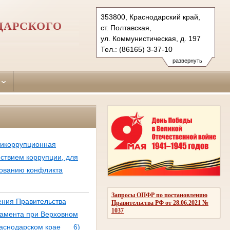
353800, Краснодарский край,
ДАРСКОГО
ст. Полтавская,
ул. Коммунистическая, д. 197
Тел.: (86165) 3-37-10
krasnoarmeisk.krd@sudrf.ru
развернуть
тикоррупционная
йствием коррупции, для
рованию конфликта
Запросы ОПФР по постановлению
ения Правительства
Правительства РФ от 28.06.2021 №
1037
тамента при Верховном
раснодарском крае
6)