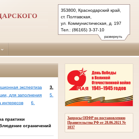
353800, Краснодарский край,
ДАРСКОГО
ст. Полтавская,
ул. Коммунистическая, д. 197
Тел.: (86165) 3-37-10
krasnoarmeisk.krd@sudrf.ru
развернуть
пционная экспертиза
3.
ции, для заполнения
5.
а интересов
6.
Запросы ОПФР по постановлению
ра практики
Правительства РФ от 28.06.2021 №
облюдение ограничений
1037