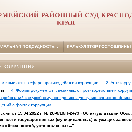
РМЕЙСКИЙ РАЙОННЫЙ СУД КРАСНО
КРАЯ
РИАЛЬНАЯ ПОДСУДНОСТЬ
КАЛЬКУЛЯТОР ГОСПОШЛИНЫ
Е КОРРУПЦИИ
 и иные акты в сфере противодействия коррупции
2. Антикорру
лы
4. Формы документов, связанных с противодействием корруп
требований к служебному поведению и урегулированию конфликт
щений о фактах коррупции
ссии от 15.04.2022 г. № 28-6/10/П-2479 «Об актуализации Обзо
венности государственных (муниципальных) служащих за нес
ие обязанностей, установленных..."