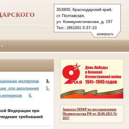
353800, Краснодарский край,
ДАРСКОГО
ст. Полтавская,
ул. Коммунистическая, д. 197
Тел.: (86165) 3-37-10
krasnoarmeisk.krd@sudrf.ru
развернуть
пционная экспертиза
3.
ции, для заполнения
5.
а интересов
6.
Запросы ОПФР по постановлению
ской Федерации при
Правительства РФ от 28.06.2021 №
блюдение требований
1037