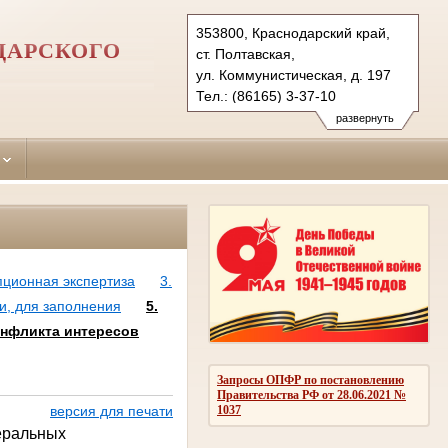
353800, Краснодарский край,
ДАРСКОГО
ст. Полтавская,
ул. Коммунистическая, д. 197
Тел.: (86165) 3-37-10
krasnoarmeisk.krd@sudrf.ru
развернуть
пционная экспертиза
3.
и, для заполнения
5.
онфликта интересов
Запросы ОПФР по постановлению
Правительства РФ от 28.06.2021 №
1037
версия для печати
еральных